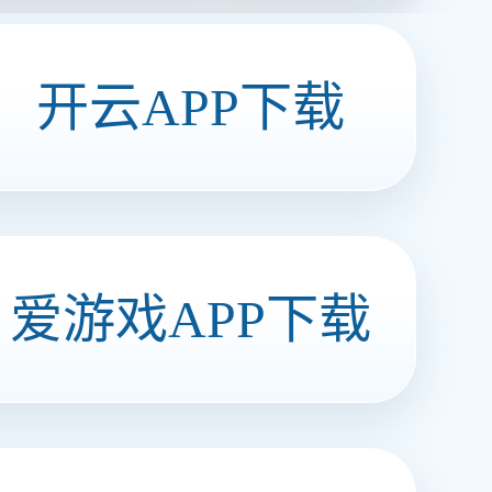
留，他接手后，球队的战术框架和球员习惯
同的比赛逻辑，但需要管理层给予足够的耐
物浦都需要在转会市场上给予新帅足够的支
的“红军精神”。无论斯洛特还是阿莫林最
起，这场关于克洛普接班人的谜题，答案或
林中保持竞争力。
下一篇：
泰山队半程失球仅8个：崔康熙打造