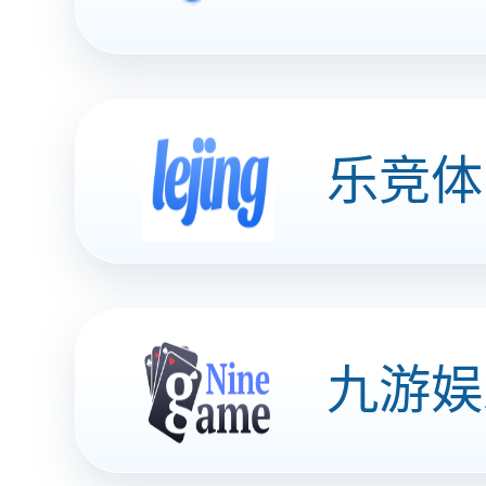
利物浦足球俱乐部正经历一个充满变
2026-06-05
爱游戏官方网页版
爱游戏官方网页版-爱游戏(中国)
✅eson推荐✅「2026好运滚滚」🔰
s
【官方授权】🔰 成立于2017年5月，
注册资金8亿，是一家生产各类游戏软
件的软件开发厂家，是一家集科研、
生产、销售为一体的游戏软件产品企
业。爱游戏官方网页版-爱游戏(中国)
只有注重产品质量，才可以走得更
远，才可以赢得未来。我们公司用优
良的产品为广大客户提供游戏开发和
运营服务以及新型游戏软件制品！