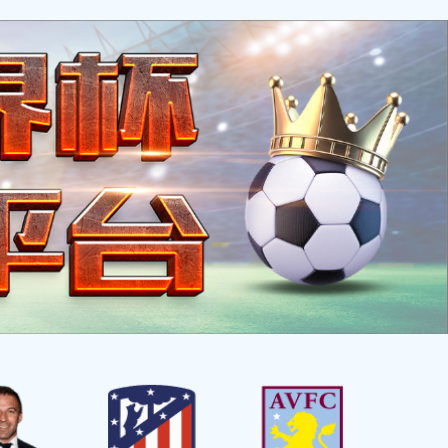
注册入口
体育赛事与数据服务
容， 支持
APP下载
与
网页使用
，每日
，掌握比赛节奏。