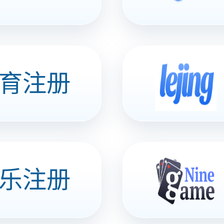
数的夏天。随着传奇主帅克洛普...
联系我们
快速导航
App下载
关于我们
upport@bmomortgages.com
隐私政策
用户协议
网站地图