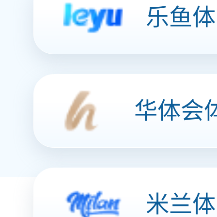
相关推荐文章
蒋光太大腿肌肉拉伤归期未定
武汉三镇在本赛季中超联赛中一路高
2026-07-18
韦世豪暴力飞踹未吃牌vs张玉
中超联赛第17轮刚刚战罢，两起判
2026-07-25
曼联2-1阿斯顿维拉，B费世
在英超联赛的一场焦点对决中，曼联坐
2026-07-25
利物浦克洛普接班人选：斯洛