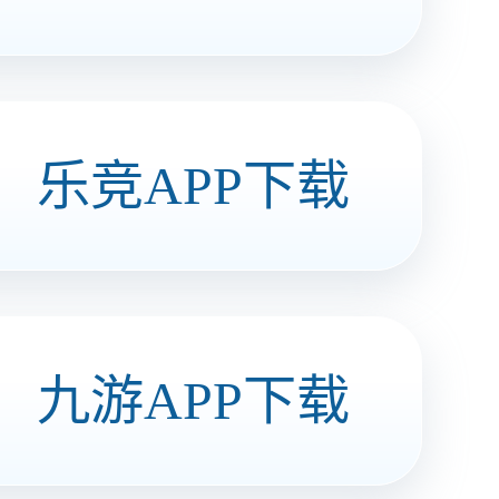
推荐平台
开云体育app官方下载
爱游戏平台
球王会官方网站
星空网站网页版页面入口
星空网页版
万博体育（中国）官方网站