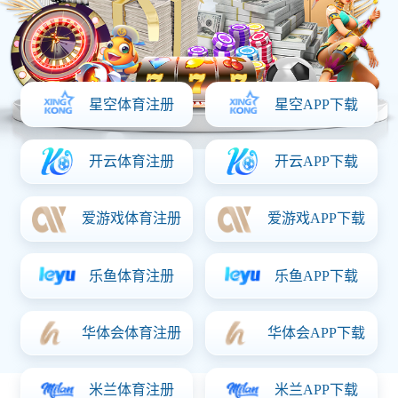
成都蓉城4-1大胜深圳新鹏城，韦世豪独造三球状态回升能否延续？
2026-07-30
皇马3-2险胜巴萨夺西超杯，贝林厄姆第89分钟头球绝杀诺坎普
2026-07-29
裁判最后2秒漏判推人，广东队绝杀被吹，名嘴怒斥CBA裁判底线崩塌
2026-07-29
浙江队总经理引咎辞职，乔迪帅位暂时稳固但需看后期成绩
2026-07-28
拜仁慕尼黑6-0血洗萨尔茨堡红牛，凯恩大四喜展现锋线统治力
2026-07-28
太阳布克持续缺阵，杜兰特单核带队跌至西部第八
2026-07-28
詹姆斯场均助攻8.5次创近五年新高，湖人进攻效率升至联盟第八
2026-07-27
裁判漏判送浙江稠州关键胜利，CBA官方认定错判却拒绝改结果引众怒
2026-07-27
奥纳纳英超扑救成功率仅62%，曼联门将稳定性拖累防线
2026-07-26
莫兰特单场45分加绝杀创灰熊队史，但持枪门事件后联盟处罚过轻引争议
2026-07-26
浙江稠州程帅澎被吹假摔遭广东替补席嘲笑，双方险些爆发大规模冲突
2026-07-26